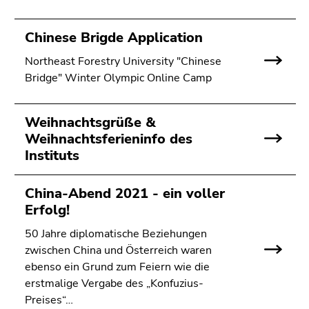
4)
Zu
Chinese Brigde Application
den
Zusatzinformationen
Northeast Forestry University "Chinese
(Zugriffstaste
Bridge" Winter Olympic Online Camp
5)
Zu
den
Weihnachtsgrüße &
Seiteneinstellungen
Weihnachtsferieninfo des
(Benutzer/Sprache)
Instituts
(Zugriffstaste
8)
China-Abend 2021 - ein voller
Zur
Erfolg!
Suche
50 Jahre diplomatische Beziehungen
(Zugriffstaste
zwischen China und Österreich waren
9)
ebenso ein Grund zum Feiern wie die
Ende
erstmalige Vergabe des „Konfuzius-
dieses
Preises“…