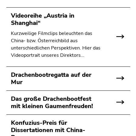
Seitenbereichs.
Zur
Videoreihe „Austria in
Übersicht
Shanghai“
der
Seitenbereiche
Kurzweilige Filmclips beleuchten das
China- bzw. Österreichbild aus
unterschiedlichen Perspektiven. Hier das
Videoportrait unseres Direktors...
Drachenbootregatta auf der
Mur
Das große Drachenbootfest
mit kleinen Gaumenfreuden!
Konfuzius-Preis für
Dissertationen mit China-