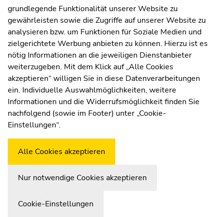
dieses
grundlegende Funktionalität unserer Website zu
Moodle
Seitenbereichs.
gewährleisten sowie die Zugriffe auf unserer Website zu
UNIGRAZonline
Zur
analysieren bzw. um Funktionen für Soziale Medien und
Impressum
Übersicht
zielgerichtete Werbung anbieten zu können. Hierzu ist es
Datenschutzerklärung
der
nötig Informationen an die jeweiligen Dienstanbieter
Seitenbereiche
Cookie-Einstellungen
weiterzugeben. Mit dem Klick auf „Alle Cookies
Barrierefreiheitserklärung
akzeptieren“ willigen Sie in diese Datenverarbeitungen
ein. Individuelle Auswahlmöglichkeiten, weitere
Informationen und die Widerrufsmöglichkeit finden Sie
nachfolgend (sowie im Footer) unter „Cookie-
Wetterstation
Uni Graz
Einstellungen“.
Alle Cookies akzeptieren
Nur notwendige Cookies akzeptieren
Cookie-Einstellungen
Zur Übersicht der Seitenbereiche