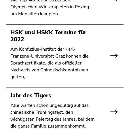
wie Top-AthletInnen bei den
bestätigen
Olympischen Winterspielen in Peking
Sie diesen
um Medaillen kämpfen.
Link.
Beginn
Zum
HSK und HSKK Termine für
des
Inhalt
2022
Seitenbereichs:
(Zugriffstaste
Seitenbereiche:
1)
Am Konfuzius-Institut der Karl-
Zur
Franzens-Universität Graz können die
Positionsanzeige
Sprachzertifikate, die als offizieller
(Zugriffstaste
Nachweis von Chinesischkenntnissen
2)
gelten,…
Zur
Hauptnavigation
Jahr des Tigers
(Zugriffstaste
3)
Alle warten schon ungeduldig auf das
Zur
chinesische Frühlingsfest, den
Unternavigation
wichtigsten Feiertag des Jahres, bei dem
(Zugriffstaste
die ganze Familie zusammenkommt.