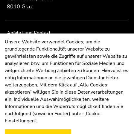
der
der
8010 Graz
Seitenbereiche
Seitenbereiche
Anfahrt und Kontakt
Kommunikation und Öffentlichkeitsarbeit
Unsere Website verwendet Cookies, um die
grundlegende Funktionalität unserer Website zu
Moodle
gewährleisten sowie die Zugriffe auf unserer Website zu
UNIGRAZonline
analysieren bzw. um Funktionen für Soziale Medien und
Impressum
zielgerichtete Werbung anbieten zu können. Hierzu ist es
Datenschutzerklärung
nötig Informationen an die jeweiligen Dienstanbieter
Cookie-Einstellungen
weiterzugeben. Mit dem Klick auf „Alle Cookies
Barrierefreiheitserklärung
akzeptieren“ willigen Sie in diese Datenverarbeitungen
ein. Individuelle Auswahlmöglichkeiten, weitere
Informationen und die Widerrufsmöglichkeit finden Sie
nachfolgend (sowie im Footer) unter „Cookie-
Wetterstation
Uni Graz
Einstellungen“.