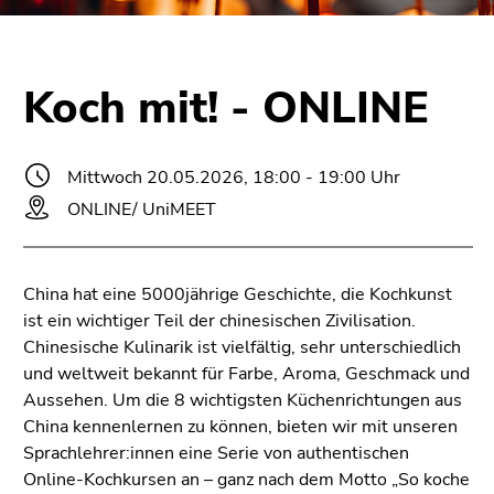
bestätigen
Sie diesen
Link.
Koch mit! - ONLINE
Beginn
Zum
des
Inhalt
Seitenbereichs:
(Zugriffstaste
Mittwoch 20.05.2026, 18:00 - 19:00 Uhr
Seitenbereiche:
1)
ONLINE/ UniMEET
Zur
Positionsanzeige
(Zugriffstaste
2)
China hat eine 5000jährige Geschichte, die Kochkunst
Zur
ist ein wichtiger Teil der chinesischen Zivilisation.
Hauptnavigation
Chinesische Kulinarik ist vielfältig, sehr unterschiedlich
(Zugriffstaste
und weltweit bekannt für Farbe, Aroma, Geschmack und
3)
Aussehen. Um die 8 wichtigsten Küchenrichtungen aus
Zur
China kennenlernen zu können, bieten wir mit unseren
Unternavigation
Sprachlehrer:innen eine Serie von authentischen
(Zugriffstaste
Online-Kochkursen an – ganz nach dem Motto „So koche