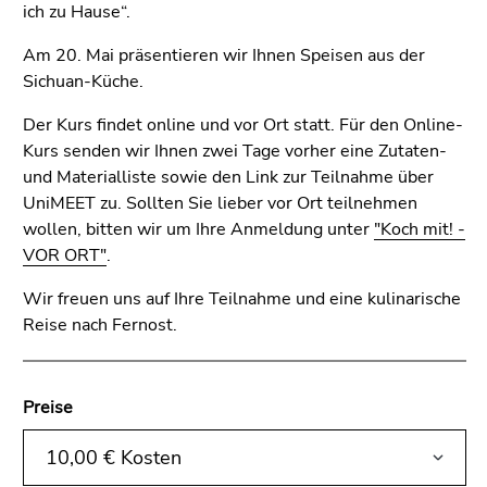
4)
ich zu Hause“.
Zu
Am 20. Mai präsentieren wir Ihnen Speisen aus der
den
Sichuan-Küche.
Zusatzinformationen
(Zugriffstaste
Der Kurs findet online und vor Ort statt. Für den Online-
5)
Kurs senden wir Ihnen zwei Tage vorher eine Zutaten-
Zu
und Materialliste sowie den Link zur Teilnahme über
den
UniMEET zu. Sollten Sie lieber vor Ort teilnehmen
Seiteneinstellungen
wollen, bitten wir um Ihre Anmeldung unter
"Koch mit! -
(Benutzer/Sprache)
VOR ORT"
.
(Zugriffstaste
8)
Wir freuen uns auf Ihre Teilnahme und eine kulinarische
Zur
Reise nach Fernost.
Suche
(Zugriffstaste
9)
Preise
Ende
dieses