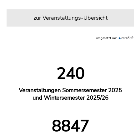
Seitenbereichs.
Zur
Übersicht
zur Veranstaltungs-Übersicht
der
Seitenbereiche
umgesetzt mit